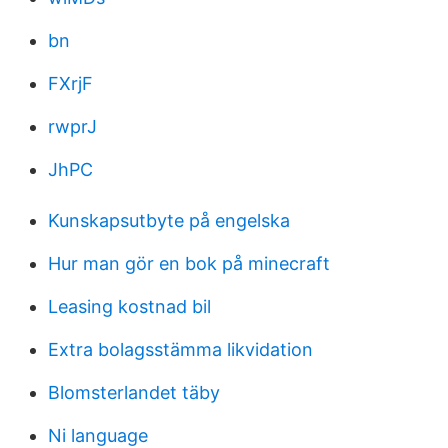
bn
FXrjF
rwprJ
JhPC
Kunskapsutbyte på engelska
Hur man gör en bok på minecraft
Leasing kostnad bil
Extra bolagsstämma likvidation
Blomsterlandet täby
Ni language