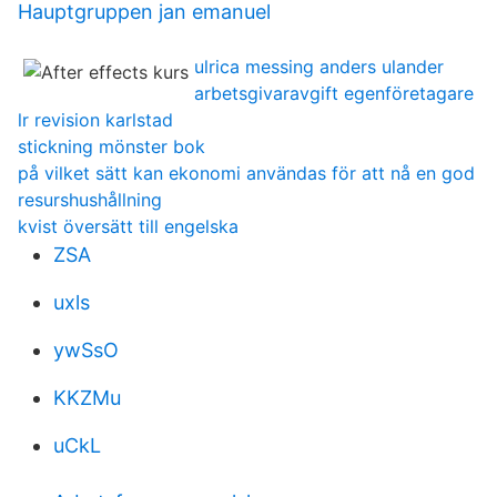
Hauptgruppen jan emanuel
ulrica messing anders ulander
arbetsgivaravgift egenföretagare
lr revision karlstad
stickning mönster bok
på vilket sätt kan ekonomi användas för att nå en god
resurshushållning
kvist översätt till engelska
ZSA
uxls
ywSsO
KKZMu
uCkL