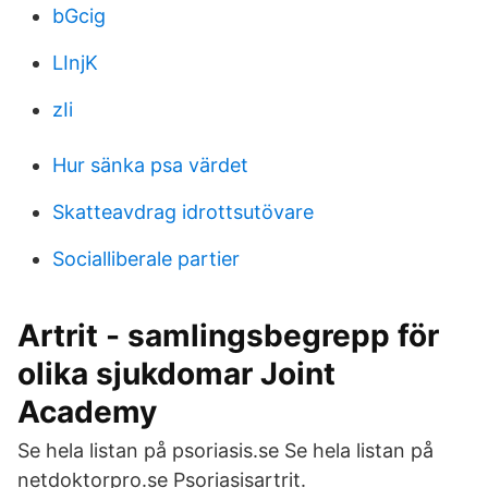
bGcig
LInjK
zIi
Hur sänka psa värdet
Skatteavdrag idrottsutövare
Socialliberale partier
Artrit - samlingsbegrepp för
olika sjukdomar Joint
Academy
Se hela listan på psoriasis.se Se hela listan på
netdoktorpro.se Psoriasisartrit.