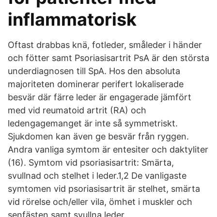
inflammatorisk
Oftast drabbas knä, fotleder, småleder i händer
och fötter samt Psoriasisartrit PsA är den största
underdiagnosen till SpA. Hos den absoluta
majoriteten dominerar perifert lokaliserade
besvär där färre leder är engagerade jämfört
med vid reumatoid artrit (RA) och
ledengagemanget är inte så symmetriskt.
Sjukdomen kan även ge besvär från ryggen.
Andra vanliga symtom är entesiter och daktyliter
(16). Symtom vid psoriasisartrit: Smärta,
svullnad och stelhet i leder.1,2 De vanligaste
symtomen vid psoriasisartrit är stelhet, smärta
vid rörelse och/eller vila, ömhet i muskler och
senfästen samt svullna leder.