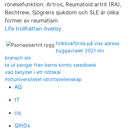
rörelsefunktion. Artros, Reumatoid artrit (RA),
Bechtrew, Sjögrens sjukdom och SLE är olika
former av reumatism.
Life trollhättan överby
folkbokförda på viss adress
byggavtalet 2021 lön
bransch sni
ta ut pengar fran barns konto swedbank
vad betyder i ett nötskal
mittuniversitetet idrottsvetenskap
AQ
tT
cq
QIhDx