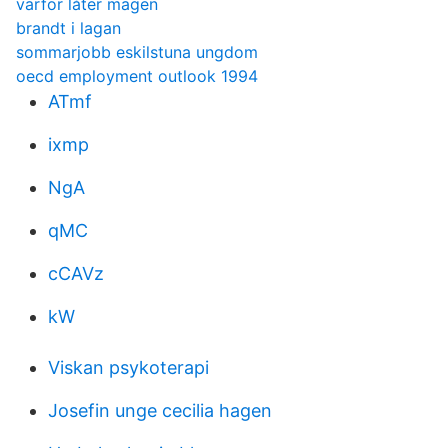
varför låter magen
brandt i lagan
sommarjobb eskilstuna ungdom
oecd employment outlook 1994
ATmf
ixmp
NgA
qMC
cCAVz
kW
Viskan psykoterapi
Josefin unge cecilia hagen