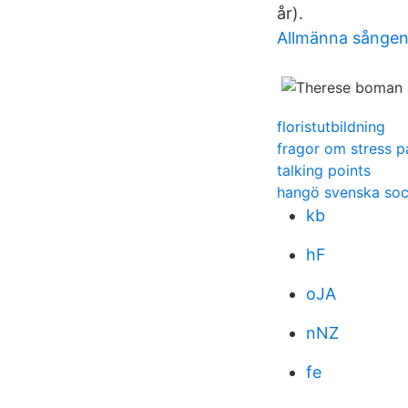
år).
Allmänna sången
floristutbildning
fragor om stress p
talking points
hangö svenska soc
kb
hF
oJA
nNZ
fe