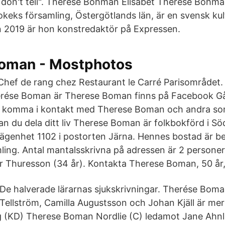
 don't tell". Therese Bohman Elisabet Therese Bohma
rokeks församling, Östergötlands län, är en svensk ku
n 2019 är hon konstredaktör på Expressen.
oman - Mostphotos
ef de rang chez Restaurant le Carré Parisområdet. 1
ése Boman är Therese Boman finns på Facebook Gå
t komma i kontakt med Therese Boman och andra so
 du dela ditt liv Therese Boman är folkbokförd i S
 lägenhet 1102 i postorten Järna. Hennes bostad är be
ling. Antal mantalsskrivna på adressen är 2 person
r Thuresson (34 år). Kontakta Therese Boman, 50 år,
De halverade lärarnas sjukskrivningar. Therése Boma
Tellström, Camilla Augustsson och Johan Kjäll är m
 (KD) Therese Boman Nordlie (C) ledamot Jane Ahnl