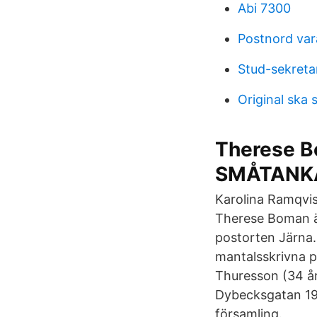
Abi 7300
Postnord var
Stud-sekretar
Original ska 
Therese 
SMÅTANK
Karolina Ramqvis
Therese Boman är
postorten Järna.
mantalsskrivna p
Thuresson (34 å
Dybecksgatan 19 
församling.