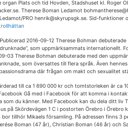
e organ Plats och tid Hovden, Stadshuset kl. Roger 
cker.se. Therese Boman Ledamot bohmantherese@h
 Ledamot/PRO henrik@skyrupsgk.se. Sid-funktioner o
rollhättan
Publicerad 2016-09-12 Therese Bohman debuterade
drunknade”, som uppmärksammats internationellt. F
09-03 Therese Bohman debuterade med den uppm
knade, som översattes till flera språk. Även henne
 passionsdrama där frågan om makt och sexualitet stäl
ärderad till ca 1 690 000 kr och tomtstorleken är ca 
Facebook Gå med i Facebook för att komma i konta
 som du känner. Med Facebook kan du dela ditt liv
adhus på Skördevägen 1 C i postorten Örebro i Örebro
bor tillhör Mikaels församling. På adressen finns 3 
herése Boman (47 år), Christian Boman (46 år) och 