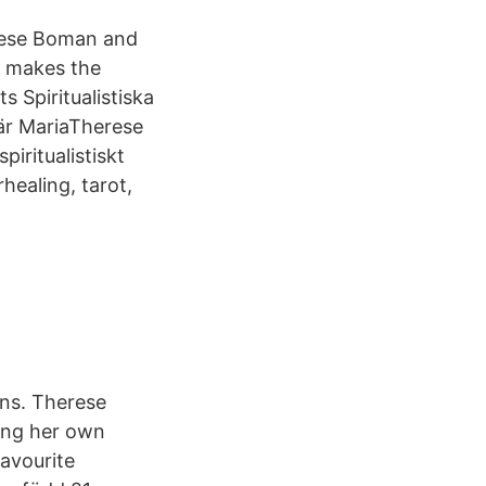
rese Boman and
d makes the
 Spiritualistiska
r är MariaTherese
iritualistiskt
healing, tarot,
urns. Therese
ning her own
favourite