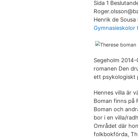
Sida 1 Beslutand
Roger.olsson@ba
Henrik de Sousa
Gymnasieskolor t
Segeholm 2014-
romanen Den drun
ett psykologiskt
Hennes villa är v
Boman finns på 
Boman och andra
bor i en villa/r
Området där hon 
folkbokförda, T