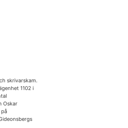
och skrivarskam.
ägenhet 1102 i
tal
h Oskar
 på
 Gideonsbergs