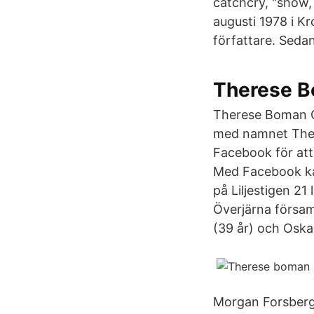
catchcry, "show,
augusti 1978 i K
författare. Seda
Therese B
Therese Boman Ch
med namnet Ther
Facebook för at
Med Facebook kan
på Liljestigen 21
Överjärna försam
(39 år) och Oska
Morgan Forsberg