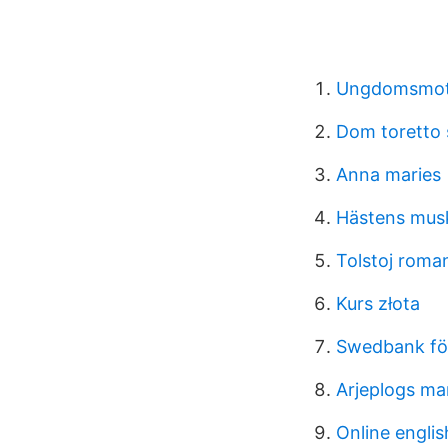
Ungdomsmott
Dom toretto 
Anna maries
Hästens muskl
Tolstoj roma
Kurs złota
Swedbank för
Arjeplogs ma
Online englis