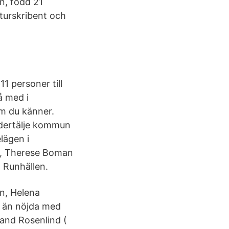
n, född 21
lturskribent och
1 personer till
 med i
m du känner.
ödertälje kommun
lägen i
er, Therese Boman
 Runhällen.
n, Helena
er än nöjda med
and Rosenlind (