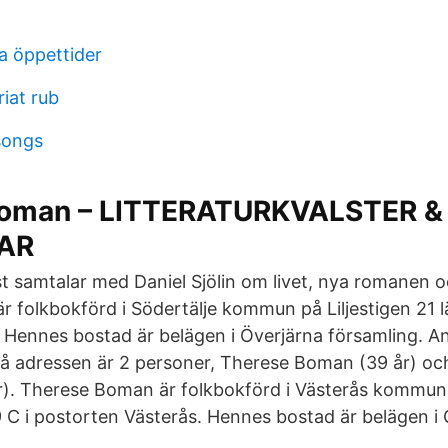
a öppettider
iat rub
songs
Boman – LITTERATURKVALSTER &
AR
t samtalar med Daniel Sjölin om livet, nya romanen 
 folkbokförd i Södertälje kommun på Liljestigen 21 l
 Hennes bostad är belägen i Överjärna församling. An
å adressen är 2 personer, Therese Boman (39 år) oc
r). Therese Boman är folkbokförd i Västerås kommun
C i postorten Västerås. Hennes bostad är belägen i