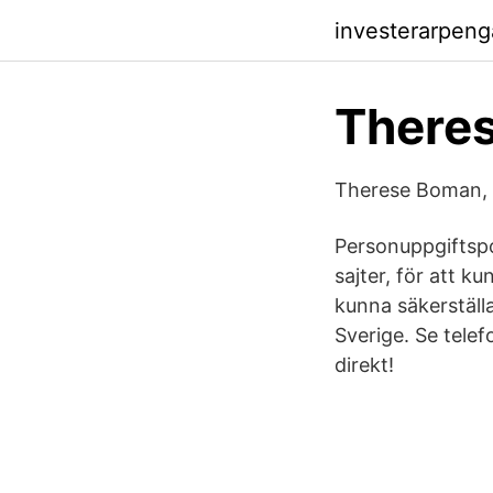
investerarpeng
Theres
Therese Boman, 2
Personuppgiftspol
sajter, för att ku
kunna säkerställ
Sverige. Se tele
direkt!