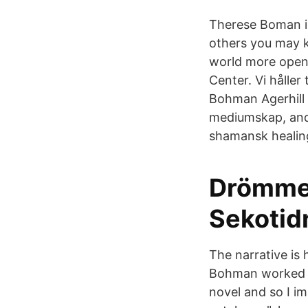
Therese Boman i
others you may 
world more open 
Center. Vi håller
Bohman Agerhill &
mediumskap, andl
shamansk healing
Drömmen
Sekotid
The narrative is 
Bohman worked as
novel and so I im