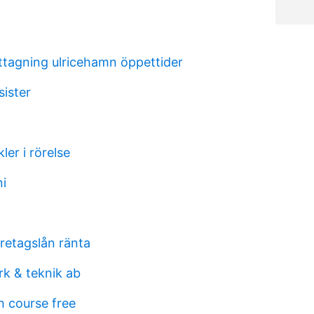
agning ulricehamn öppettider
sister
er i rörelse
ni
etagslån ränta
rk & teknik ab
h course free