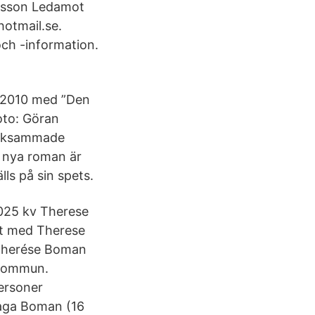
Olsson Ledamot
otmail.se.
ch -information.
 2010 med ”Den
oto: Göran
ärksammade
s nya roman är
ls på sin spets.
1025 kv Therese
kt med Therese
 Therése Boman
 kommun.
personer
Saga Boman (16