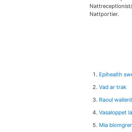
Nattreceptionist/
Nattportier.
Epihealth s
Vad ar trak
Raoul wallen
Vasaloppet lat
Mia blomgren