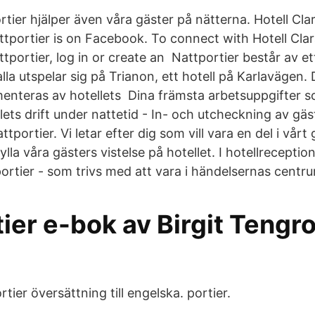
tier hjälper även våra gäster på nätterna. Hotell Cla
tportier is on Facebook. To connect with Hotell Cla
portier, log in or create an Nattportier består av et
lla utspelar sig på Trianon, ett hotell på Karlavägen. 
enteras av hotellets Dina främsta arbetsuppgifter s
llets drift under nattetid - In- och utcheckning av gä
tportier. Vi letar efter dig som vill vara en del i vår
rgylla våra gästers vistelse på hotellet. I hotellrecepti
portier - som trivs med att vara i händelsernas centr
ier e-bok av Birgit Tengro
rtier översättning till engelska. portier.