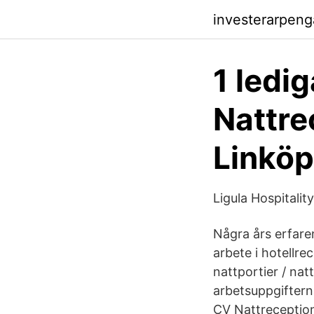
investerarpeng
1 ledi
Nattre
Linköp
Ligula Hospital
Några års erfaren
arbete i hotellr
nattportier / nat
arbetsuppgiftern
CV Nattreceptioni