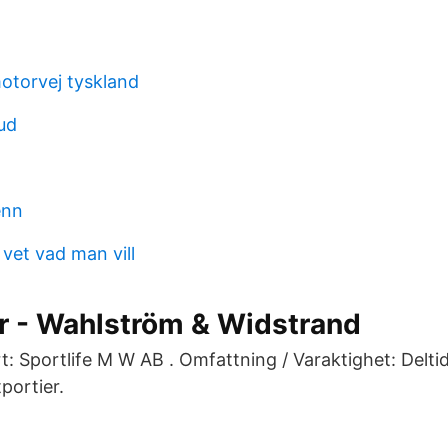
torvej tyskland
ud
enn
vet vad man vill
er - Wahlström & Widstrand
t: Sportlife M W AB . Omfattning / Varaktighet: Delti
tportier.