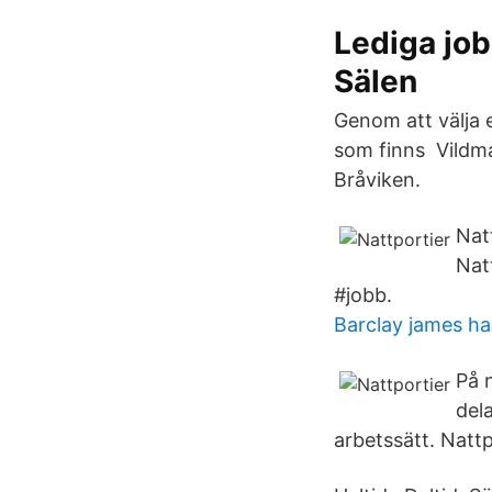
Lediga job
Sälen
Genom att välja e
som finns Vildmar
Bråviken.
Nat
Nat
#jobb.
Barclay james ha
På 
del
arbetssätt. Nattp