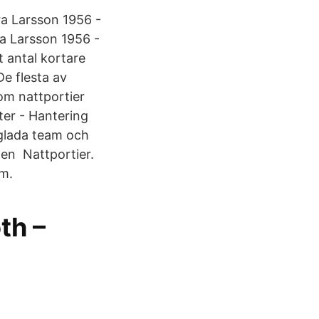
ra Larsson 1956 -
ra Larsson 1956 -
t antal kortare
De flesta av
om nattportier
ster - Hantering
t glada team och
onen Nattportier.
um.
th –