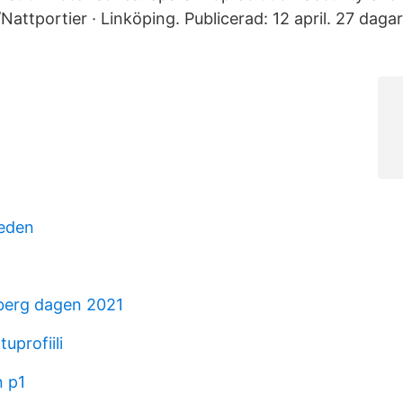
Nattportier · Linköping. Publicerad: 12 april. 27 dag
weden
berg dagen 2021
uprofiili
 p1