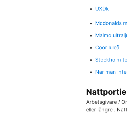
UXDk
Mcdonalds mo
Malmo ultralj
Coor luleå
Stockholm t
Nar man inte 
Nattporti
Arbetsgivare / Or
eller längre . Nat