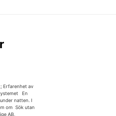
r
t; Erfarenhet av
ssystemet En
 under natten. I
 dem om Sök utan
rige AB,