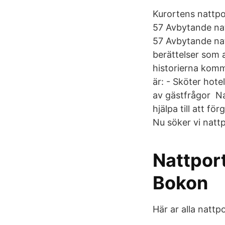
Kurortens nattpor
57 Avbytande nat
57 Avbytande natt
berättelser som a
historierna komm
är: - Sköter hote
av gästfrågor Nat
hjälpa till att fö
Nu söker vi natt
Nattport
Bokon
Här ar alla nattpo