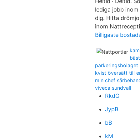
Heltid · Deltid.
lediga jobb inom
dig. Hitta drömj
inom Nattrecepti
Billigaste bostad
kamp
bäst
parkeringsbolaget
kvist översätt till 
min chef särbehan
viveca sundvall
RkdG
JypB
bB
kM