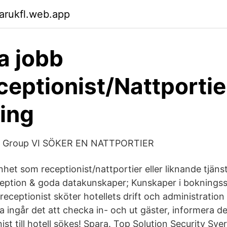
arukfl.web.app
ga jobb
ceptionist/Nattportie
ing
ity Group VI SÖKER EN NATTPORTIER
het som receptionist/nattportier eller liknande tjäns
eception & goda datakunskaper; Kunskaper i bokning
treceptionist sköter hotellets drift och administration
a ingår det att checka in- och ut gäster, informera
st till hotell sökes! Spara. Top Solution Security Sve