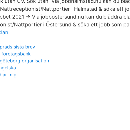
 Sök utan CV. Sök utan Via jobbhalmstad.nu kan du blä
 Nattreceptionist/Nattportier i Halmstad & söka ett 
obbet 2021 → Via jobbostersund.nu kan du bläddra bla
onist/Nattportier i Östersund & söka ett jobb som pa
slan
rads sista brev
 företagsbank
 göteborg organisation
engelska
dlar mig