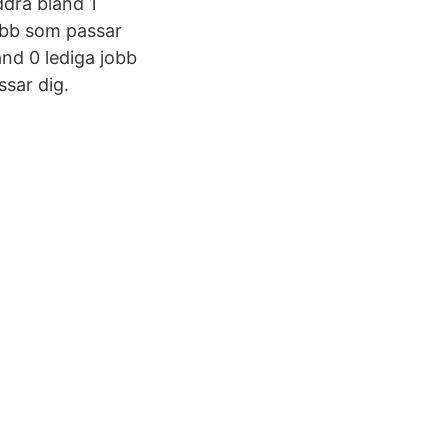
ddra bland 1
jobb som passar
nd 0 lediga jobb
ssar dig.