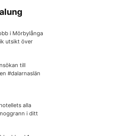
Malung
 jobb i Mörbylånga
ik utsikt över
nsökan till
len #dalarnaslän
tellets alla
 noggrann i ditt