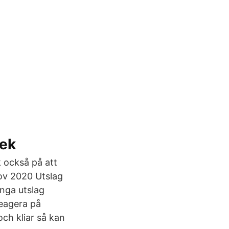
tek
k också på att
nov 2020 Utslag
ånga utslag
reagera på
och kliar så kan