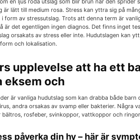
om en ljus röda utslag som blir brun när den sprider s
 är lätt till medium rosa. Stress kan yttra sig på mång
i form av stressutslag. Trots att denna term är vanli
är det egentligen ingen diagnos. Det finns inget tes
ag orsakats av stress eller inte. Hudutslagen kan yttr
 i form och lokalisation.
 upplevelse att ha ett b
a eksem och
der är vanliga hudutslag som kan drabba både barn 
irus, andra orsakas av svamp eller bakterier. Några v
r bältros, rosfeber, svinkoppor, vattkoppor och ringo
ess påverka din hy – här är symp