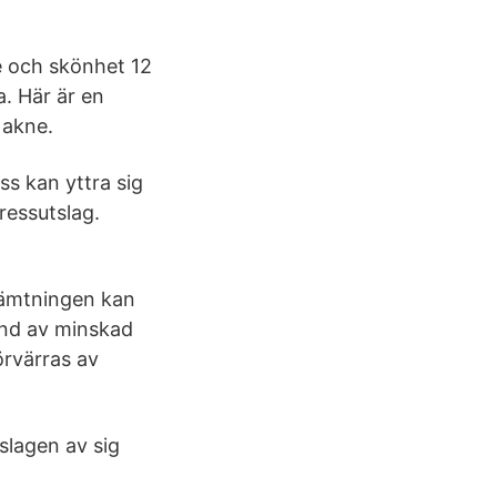
e och skönhet 12
a. Här är en
 akne.
ss kan yttra sig
ressutslag.
hämtningen kan
rund av minskad
örvärras av
slagen av sig