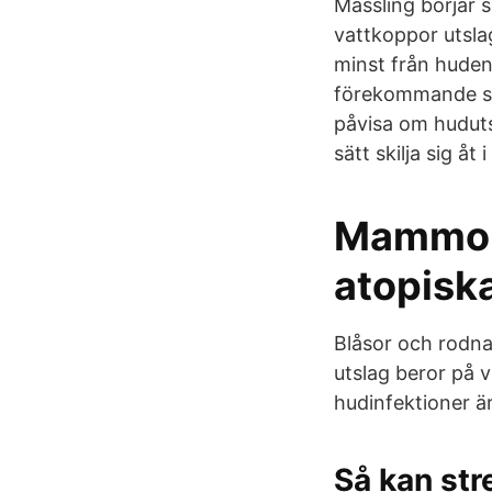
Mässling börjar s
vattkoppor utslag
minst från huden 
förekommande så 
påvisa om hudutsl
sätt skilja sig åt
Mammors
atopisk
Blåsor och rodna
utslag beror på v
hudinfektioner ä
Så kan str