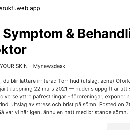
arukfl.web.app
 Symptom & Behandli
ktor
YOUR SKIN - Mynewsdesk
du blir lättare irriterad Torr hud (utslag, acne) Oförkl
Hjärtklappning 22 mars 2021 — hudens uppgift är att
diverse yttre påfrestningar - föroreningar, exponerin
ind. Utslag av stress och brist på sömn. Posted on 7
Så var vi här igen, ännu en natt med bristande sömn.