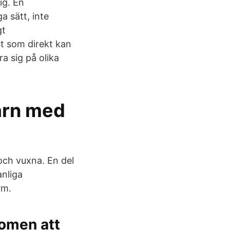
ig. En
a sätt, inte
gt
t som direkt kan
a sig på olika
arn med
och vuxna. En del
anliga
rm.
tomen att