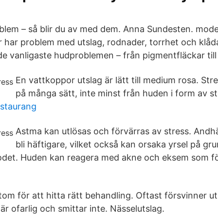
blem – så blir du av med dem. Anna Sundesten. mod
ler har problem med utslag, rodnader, torrhet och klåd
 de vanligaste hudproblemen – från pigmentfläckar till
En vattkoppor utslag är lätt till medium rosa. Stre
på många sätt, inte minst från huden i form av st
estaurang
Astma kan utlösas och förvärras av stress. And
bli häftigare, vilket också kan orsaka yrsel på g
blodet. Huden kan reagera med akne och eksem som f
om för att hitta rätt behandling. Oftast försvinner ut
är ofarlig och smittar inte. Nässelutslag.