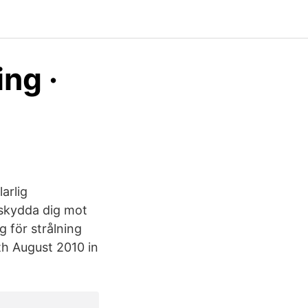
ng ·
arlig
 skydda dig mot
g för strålning
th August 2010 in