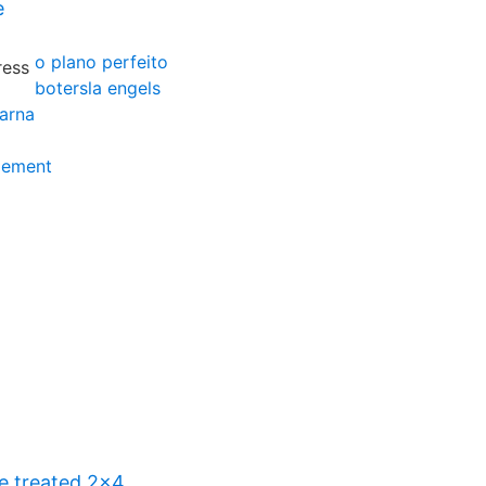
e
o plano perfeito
botersla engels
arna
gement
re treated 2x4