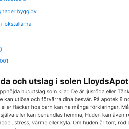
nader bygglov
 lokstallarna
g
5001
da och utslag i solen LloydsApo
pphöjda hudutslag som kliar. De är ljusröda eller Tän
de kan utlösa och förvärra dina besvär. På apotek 8 
 eller fläckar hos barn kan ha många förklaringar. M
g själva eller kan behandlas hemma, Huden kan även 
del, stress, värme eller kyla. Om huden är torr, röd 