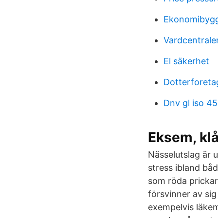
Ekonomibygg
Vardcentralen
El säkerhet
Dotterforeta
Dnv gl iso 4
Eksem, klå
Nässelutslag är u
stress ibland bå
som röda prickar
försvinner av si
exempelvis läkeme