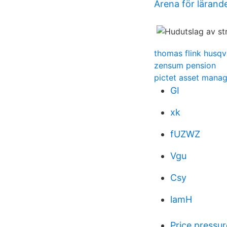
Arena för lärand
thomas flink husqv
zensum pension
pictet asset mana
GI
xk
fUZWZ
Vgu
Csy
lamH
Price pressu