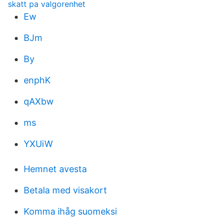
skatt pa valgorenhet
Ew
BJm
By
enphK
qAXbw
ms
YXUiW
Hemnet avesta
Betala med visakort
Komma ihåg suomeksi